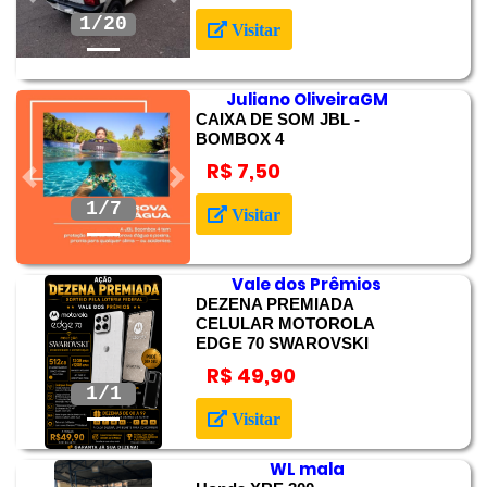
Anterior
Próximo
2/20
Visitar
Juliano OliveiraGM
CAIXA DE SOM JBL -
BOMBOX 4
R$ 7,50
Anterior
Próximo
2/7
Visitar
Vale dos Prêmios
DEZENA PREMIADA
CELULAR MOTOROLA
EDGE 70 SWAROVSKI
Anterior
Próximo
R$ 49,90
Visitar
WL mala