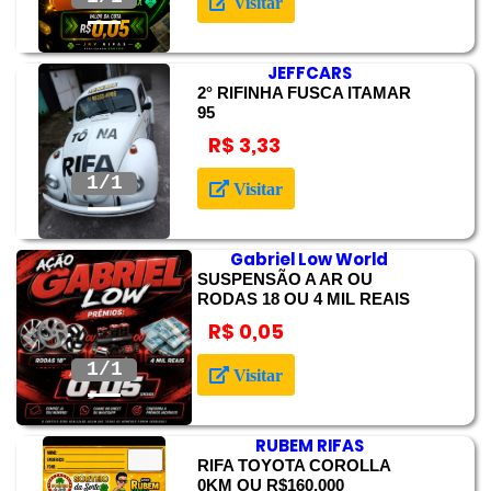
Visitar
JEFFCARS
2° RIFINHA FUSCA ITAMAR
95
R$ 3,33
Anterior
Próximo
Visitar
Gabriel Low World
SUSPENSÃO A AR OU
RODAS 18 OU 4 MIL REAIS
R$ 0,05
Anterior
Próximo
Visitar
RUBEM RIFAS
RIFA TOYOTA COROLLA
0KM OU R$160.000