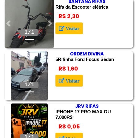
SANTANA RIFAS
Rifa da Escooter elétrica
R$ 2,30
Anterior
Próximo
Visitar
ORDEM DIVINA
5Rifinha Ford Focus Sedan
R$ 1,60
Anterior
Próximo
Visitar
JRV RIFAS
IPHONE 17 PRO MAX OU
7.000R$
R$ 0,05
Anterior
Próximo