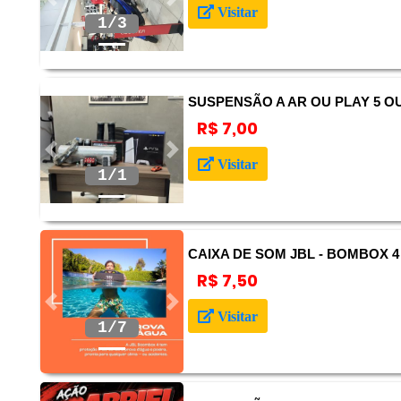
Anterior
Próximo
Visitar
2/3
SUSPENSÃO A AR OU PLAY 5 OU
R$ 7,00
Anterior
Próximo
Visitar
CAIXA DE SOM JBL - BOMBOX 4
R$ 7,50
Anterior
Próximo
Visitar
2/7